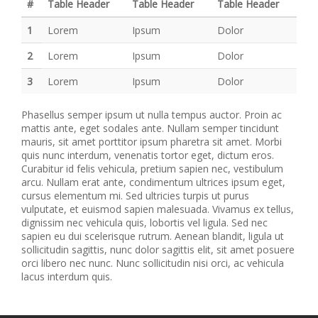
#
Table Header
Table Header
Table Header
1
Lorem
Ipsum
Dolor
2
Lorem
Ipsum
Dolor
3
Lorem
Ipsum
Dolor
Phasellus semper ipsum ut nulla tempus auctor. Proin ac
mattis ante, eget sodales ante. Nullam semper tincidunt
mauris, sit amet porttitor ipsum pharetra sit amet. Morbi
quis nunc interdum, venenatis tortor eget, dictum eros.
Curabitur id felis vehicula, pretium sapien nec, vestibulum
arcu. Nullam erat ante, condimentum ultrices ipsum eget,
cursus elementum mi. Sed ultricies turpis ut purus
vulputate, et euismod sapien malesuada. Vivamus ex tellus,
dignissim nec vehicula quis, lobortis vel ligula. Sed nec
sapien eu dui scelerisque rutrum. Aenean blandit, ligula ut
sollicitudin sagittis, nunc dolor sagittis elit, sit amet posuere
orci libero nec nunc. Nunc sollicitudin nisi orci, ac vehicula
lacus interdum quis.