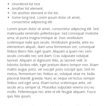
Unordered list test
Another list element.
Yet another element in the list.
Some long text. Lorem ipsum dolor sit amet,
consectetur adipisicing elit.
Lorem ipsum dolor sit amet, consectetur adipiscing elit. Sed
malesuada venenatis pellentesque. Sed consequat molestie
urna, ut porta magna tristique at. Duis vestibulum
scelerisque nulla quis iaculis. Vestibulum gravida, ante eu
elementum aliquet, diam urna fermentum est, consequat
finibus libero felis eget quam. Aliquam a quam nec sem
iaculis convallis nec sed diam. Cras vulputate volutpat
laoreet. Aliquam ut dignissim felis, ac laoreet velit. In
lobortis facilisis nibh, eget pretium libero tempor non. Etiam
mattis augue justo, vel suscipit justo suscipit quis. Sed mi
metus, fermentum nec finibus ac, volutpat vitae mi. Nulla
placerat blandit gravida. Nunc ac neque vel lectus semper
finibus sed eget urna. Etiam luctus scelerisque ante, vel
iaculis arcu semper ut. Phasellus vulputate viverra orci eu
mollis. Pellentesque nec ante id elit feugiat aliquam. Fusce
quis felis ipsum.